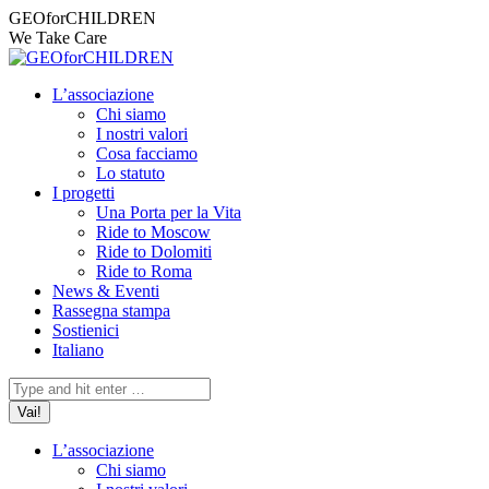
Vai
Facebook
Instagram
X
YouTube
Mail
GEOforCHILDREN
ai
page
page
page
page
page
We Take Care
contenuti
opens
opens
opens
opens
opens
in
in
in
in
in
L’associazione
new
new
new
new
new
Chi siamo
window
window
window
window
window
I nostri valori
Cosa facciamo
Lo statuto
I progetti
Una Porta per la Vita
Ride to Moscow
Ride to Dolomiti
Ride to Roma
News & Eventi
Rassegna stampa
Sostienici
Italiano
Cerca:
L’associazione
Chi siamo