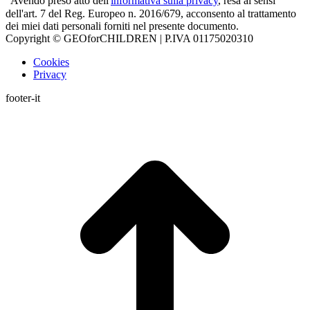
Avendo preso atto dell'
informativa sulla privacy
, resa ai sensi
dell'art. 7 del Reg. Europeo n. 2016/679, acconsento al trattamento
dei miei dati personali forniti nel presente documento.
Copyright © GEOforCHILDREN | P.IVA 01175020310
Cookies
Privacy
footer-it
T
s