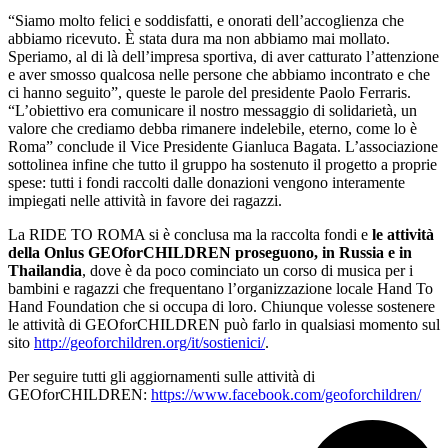
“Siamo molto felici e soddisfatti, e onorati dell’accoglienza che
abbiamo ricevuto. È stata dura ma non abbiamo mai mollato.
Speriamo, al di là dell’impresa sportiva, di aver catturato l’attenzione
e aver smosso qualcosa nelle persone che abbiamo incontrato e che
ci hanno seguito”, queste le parole del presidente Paolo Ferraris.
“L’obiettivo era comunicare il nostro messaggio di solidarietà, un
valore che crediamo debba rimanere indelebile, eterno, come lo è
Roma” conclude il Vice Presidente Gianluca Bagata. L’associazione
sottolinea infine che tutto il gruppo ha sostenuto il progetto a proprie
spese: tutti i fondi raccolti dalle donazioni vengono interamente
impiegati nelle attività in favore dei ragazzi.
La RIDE TO ROMA si è conclusa ma la raccolta fondi e
le attività
della Onlus GEOforCHILDREN proseguono, in Russia e in
Thailandia
, dove è da poco cominciato un corso di musica per i
bambini e ragazzi che frequentano l’organizzazione locale Hand To
Hand Foundation che si occupa di loro. Chiunque volesse sostenere
le attività di GEOforCHILDREN può farlo in qualsiasi momento sul
sito
http://geoforchildren.org/it/sostienici/
.
Per seguire tutti gli aggiornamenti sulle attività di
GEOforCHILDREN:
https://www.facebook.com/geoforchildren/