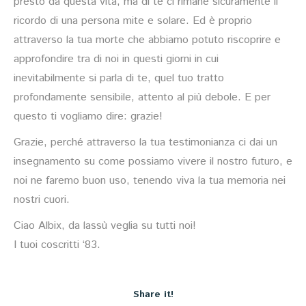
presto da questa vita, ma di te ci rimane sicuramente il
ricordo di una persona mite e solare. Ed è proprio
attraverso la tua morte che abbiamo potuto riscoprire e
approfondire tra di noi in questi giorni in cui
inevitabilmente si parla di te, quel tuo tratto
profondamente sensibile, attento al più debole. E per
questo ti vogliamo dire: grazie!
Grazie, perché attraverso la tua testimonianza ci dai un
insegnamento su come possiamo vivere il nostro futuro, e
noi ne faremo buon uso, tenendo viva la tua memoria nei
nostri cuori.
Ciao Albix, da lassù veglia su tutti noi!
I tuoi coscritti ‘83.
Share it!