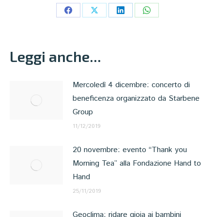
Condividi
Condividi
Condividi
Condividi
su
su
su
su
Facebook
X
LinkedIn
WhatsApp
Leggi anche...
Mercoledì 4 dicembre: concerto di
beneficenza organizzato da Starbene
Group
11/12/2019
20 novembre: evento “Thank you
Morning Tea” alla Fondazione Hand to
Hand
25/11/2019
Geoclima: ridare gioia ai bambini