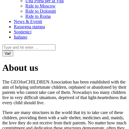
Una Porta per la Vita
Ride to Moscow
Ride to Dolomiti
Ride to Roma
News & Eventi
Rassegna stampa
Sostienici
Italiano
Facebook
Instagram
X
YouTube
Mail
Cerca:
page
page
page
page
page
opens
opens
opens
opens
opens
in
in
in
in
in
About us
new
new
new
new
new
window
window
window
window
window
The GEOforCHILDREN Association has been established with the
aim of helping unfortunate children, orphaned or abandoned by their
parents who cannot take care of them. Nowadays too many children
live in very difficult situations, deprived of that light-heartedness that
every child should live.
There are many structures in the world that try to take care of these
children, providing them with a safe shelter, medicines and, mainly,
the love they do not receive from their parents. No matter how much
commitment and dedication these structures demonstrate, often they