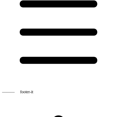
———
footer-it
T
s