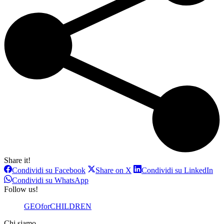
Share it!
Condividi
Condividi
Con
Condividi su Facebook
Share on X
Condividi su LinkedIn
su
su
su
Condividi
Condividi su WhatsApp
Facebook
X
Lin
su
Follow us!
WhatsApp
GEOforCHILDREN
Chi siamo