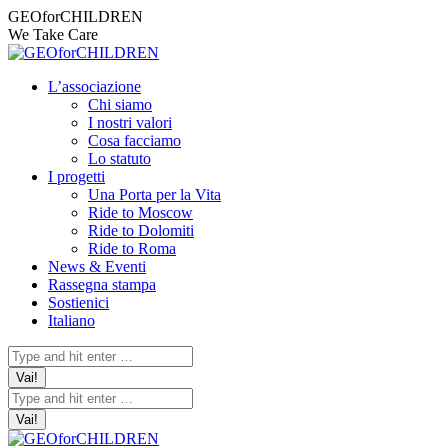
Vai
Facebook
Instagram
X
YouTube
Mail
Facebook
Instagram
X
YouTube
Mail
GEOforCHILDREN
ai
page
page
page
page
page
page
page
page
page
page
We Take Care
contenuti
opens
opens
opens
opens
opens
opens
opens
opens
opens
opens
in
in
in
in
in
in
in
in
in
in
L’associazione
new
new
new
new
new
new
new
new
new
new
Chi siamo
window
window
window
window
window
window
window
window
window
window
I nostri valori
Cosa facciamo
Lo statuto
I progetti
Una Porta per la Vita
Ride to Moscow
Ride to Dolomiti
Ride to Roma
News & Eventi
Rassegna stampa
Sostienici
Italiano
Cerca:
Cerca: