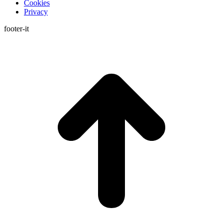
Cookies
Privacy
footer-it
T
s