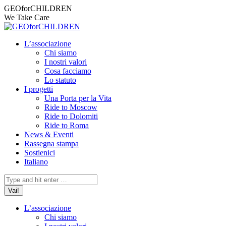
Vai
Facebook
Instagram
X
YouTube
Mail
GEOforCHILDREN
ai
page
page
page
page
page
We Take Care
contenuti
opens
opens
opens
opens
opens
in
in
in
in
in
L’associazione
new
new
new
new
new
Chi siamo
window
window
window
window
window
I nostri valori
Cosa facciamo
Lo statuto
I progetti
Una Porta per la Vita
Ride to Moscow
Ride to Dolomiti
Ride to Roma
News & Eventi
Rassegna stampa
Sostienici
Italiano
Cerca:
L’associazione
Chi siamo