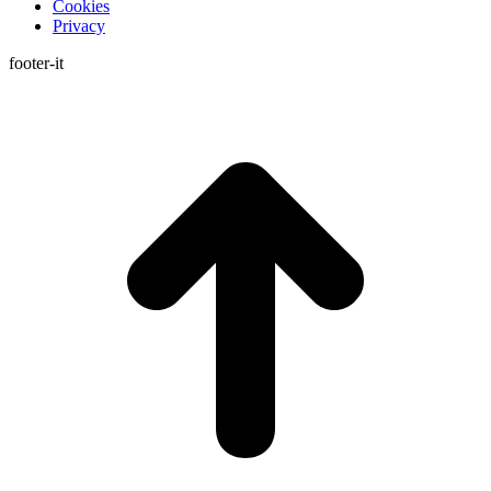
Cookies
Privacy
footer-it
T
s