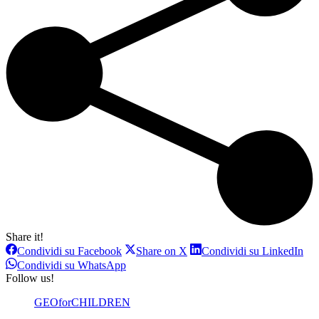
Share it!
Condividi
Condividi
Con
Condividi su Facebook
Share on X
Condividi su LinkedIn
su
su
su
Condividi
Condividi su WhatsApp
Facebook
X
Lin
su
Follow us!
WhatsApp
GEOforCHILDREN