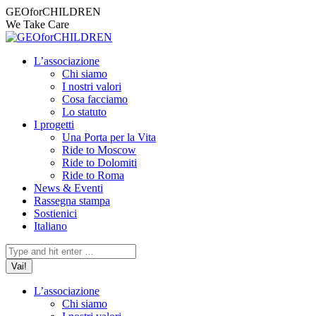
Vai
Facebook
Instagram
X
YouTube
Mail
GEOforCHILDREN
ai
page
page
page
page
page
We Take Care
contenuti
opens
opens
opens
opens
opens
in
in
in
in
in
L’associazione
new
new
new
new
new
Chi siamo
window
window
window
window
window
I nostri valori
Cosa facciamo
Lo statuto
I progetti
Una Porta per la Vita
Ride to Moscow
Ride to Dolomiti
Ride to Roma
News & Eventi
Rassegna stampa
Sostienici
Italiano
Cerca:
L’associazione
Chi siamo